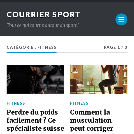
COURRIER SPORT
Tout ce qui tourne autour du sport !
CATÉGORIE :
FITNESS
PAGE 1
/
3
FITNESS
FITNESS
Perdre du poids
Comment la
facilement ? Ce
musculation
spécialiste suisse
peut corriger