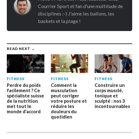
Courrier Sport et fan d'une multitude de
disciplines :-) J'aime les ballons, les
baskets et la plage !
READ NEXT →
FITNESS
FITNESS
FITNESS
Perdre du poids
Comment la
Construire un
facilement ? Ce
musculation
corps musclé,
spécialiste suisse
peut corriger
tonique et
de la nutrition
votre posture et
sculpté : nos 3
met tout le
réduire les
incontournables
monde d’accord
douleurs du
quotidien