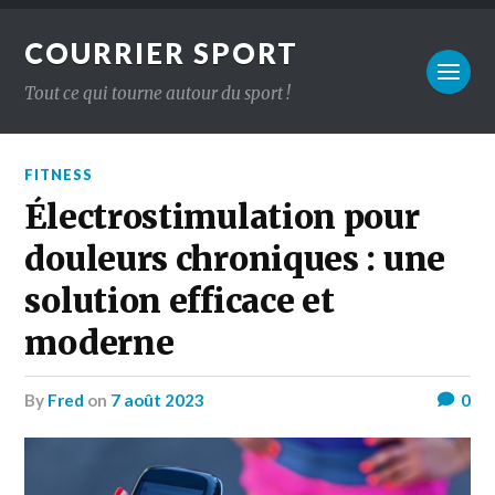
COURRIER SPORT
Tout ce qui tourne autour du sport !
FITNESS
Électrostimulation pour
douleurs chroniques : une
solution efficace et
moderne
by
Fred
on
7 août 2023
0