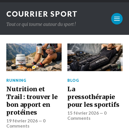
COURRIER SPORT
Tout ce qui tourne autour du sport !
RUNNING
BLOG
Nutrition et
La
Trail : trouver le
pressothérapie
bon apport en
pour les sportifs
protéines
15 février 2026
—
0
Comments
19 février 2026
—
0
Comments