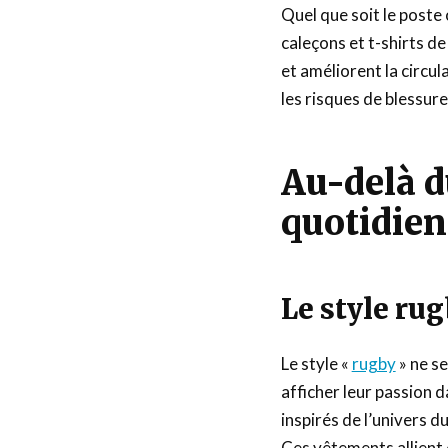
Quel que soit le poste
caleçons et t-shirts d
et améliorent la circul
les risques de blessure
Au-delà du
quotidien
Le style rug
Le style «
rugby
» ne s
afficher leur passion d
inspirés de l’univers d
Ces vêtements allient 