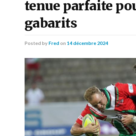
tenue parfaite pou
gabarits
Posted
by
Fred
on
14 décembre 2024