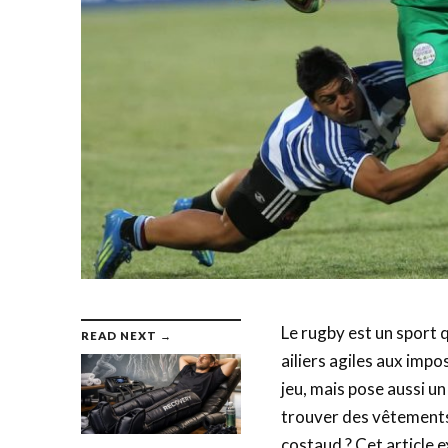
Le rugby est un sport 
READ NEXT →
ailiers agiles aux impo
jeu, mais pose aussi u
trouver des vêtements 
costaud ? Cet article 