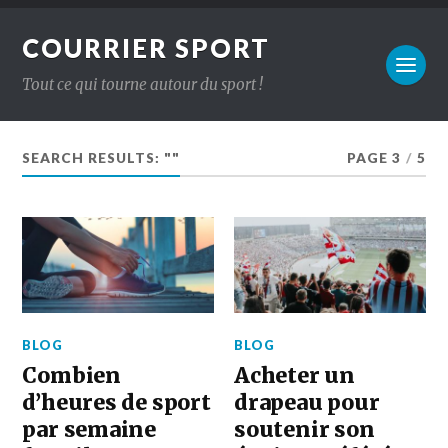
COURRIER SPORT
Tout ce qui tourne autour du sport !
SEARCH RESULTS: ""
PAGE 3
/
5
BLOG
BLOG
Combien
Acheter un
d’heures de sport
drapeau pour
par semaine
soutenir son