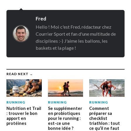
Fred
Hello ! Moi c'est Fred, rédacteur chez
Courrier Sport et fan d'une multitude de
disciplines :-) J'aime les ballons, les
baskets et la plage !
READ NEXT →
RUNNING
RUNNING
RUNNING
Nutrition et Trail
Se supplémenter
Comment
: trouver le bon
en probiotiques
préparer sa
apport en
pour le running :
checklist
protéines
est-ce une
triathlon : tout
bonne idée ?
ce qu’il ne faut