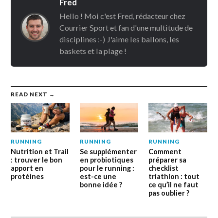
Fred
Hello ! Moi c'est Fred, rédacteur chez
Courrier Sport et fan d'une multitude de
disciplines :-) J'aime les ballons, les
baskets et la plage !
READ NEXT →
RUNNING
RUNNING
RUNNING
Nutrition et Trail
Se supplémenter
Comment
: trouver le bon
en probiotiques
préparer sa
apport en
pour le running :
checklist
protéines
est-ce une
triathlon : tout
bonne idée ?
ce qu’il ne faut
pas oublier ?