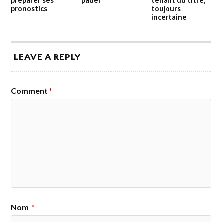
préparer ses
padel
tenant du titre,
pronostics
toujours
incertaine
LEAVE A REPLY
Comment
*
Nom
*