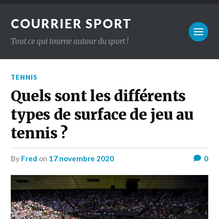
COURRIER SPORT
Tout ce qui tourne autour du sport !
TENNIS
Quels sont les différents
types de surface de jeu au
tennis ?
by
Fred
on
17 novembre 2020
0