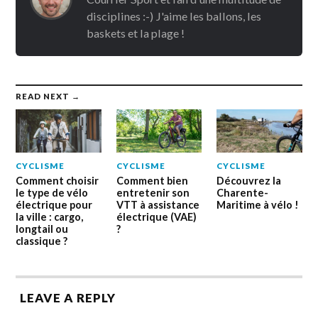
disciplines :-) J'aime les ballons, les
baskets et la plage !
READ NEXT →
CYCLISME
CYCLISME
CYCLISME
Comment choisir
Comment bien
Découvrez la
le type de vélo
entretenir son
Charente-
électrique pour
VTT à assistance
Maritime à vélo !
la ville : cargo,
électrique (VAE)
longtail ou
?
classique ?
LEAVE A REPLY