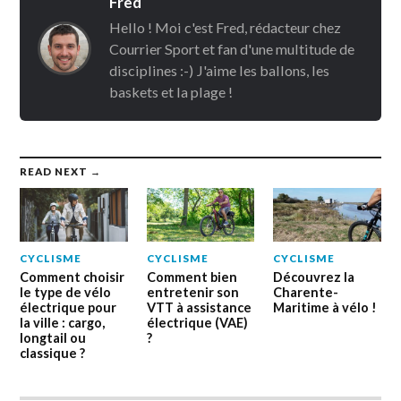
Fred
Hello ! Moi c'est Fred, rédacteur chez
Courrier Sport et fan d'une multitude de
disciplines :-) J'aime les ballons, les
baskets et la plage !
READ NEXT →
CYCLISME
CYCLISME
CYCLISME
Comment choisir
Comment bien
Découvrez la
le type de vélo
entretenir son
Charente-
électrique pour
VTT à assistance
Maritime à vélo !
la ville : cargo,
électrique (VAE)
longtail ou
?
classique ?