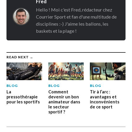
Fred
Hello ! Moi c'est Fred, rédacteur chez
Courrier Sport et fan d'une multitude de
disciplines :-) J'aime les ballons, les
baskets et la plage !
READ NEXT →
BLOG
BLOG
BLOG
La
Comment
Tir à l’arc :
pressothérapie
devenir un bon
avantages et
pour les sportifs
animateur dans
inconvénients
le secteur
de ce sport
sportif ?