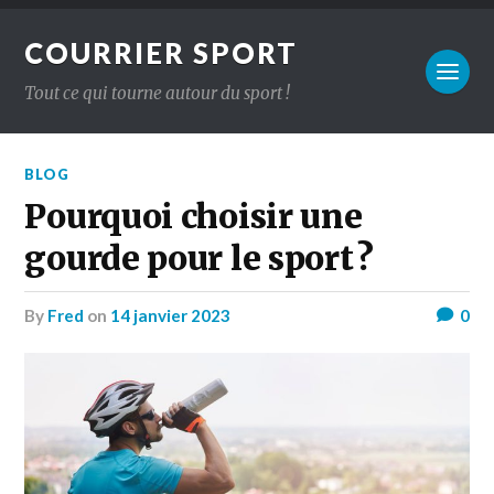
COURRIER SPORT
Tout ce qui tourne autour du sport !
BLOG
Pourquoi choisir une
gourde pour le sport ?
by
Fred
on
14 janvier 2023
0