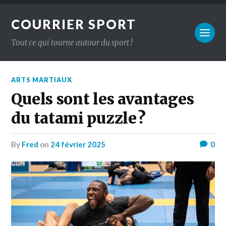
COURRIER SPORT
Tout ce qui tourne autour du sport !
ARTS MARTIAUX
Quels sont les avantages
du tatami puzzle ?
by
Fred
on
24 février 2025
0