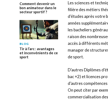
Les sciences et techni
Comment devenir un
bon animateur dans le
filière des métiers th
secteur sportif ?
d’études après votre ba
années supplémentaire
les bacheliers générau
raison des nombreuses
accès à différents mét
BLOG
Tir à l’arc : avantages
manager de structures 
et inconvénients de ce
de sport.
sport
D’autres Diplômes d’ét
bac +2) et licences pro
d’autres compétences p
On peut citer par exemp
commercialisation des s