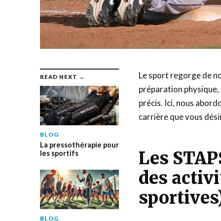
Le sport regorge de n
READ NEXT →
préparation physique, e
précis. Ici, nous abord
carrière que vous dési
BLOG
La pressothérapie pour
Les STAPS
les sportifs
des activ
sportives
BLOG