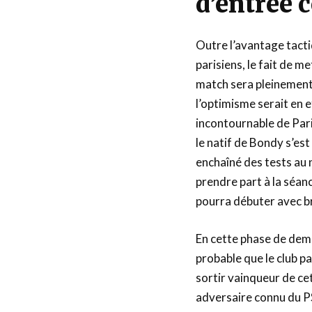
d’entrée 
Outre l’avantage tact
parisiens, le fait de m
match sera pleinement
l’optimisme serait en e
incontournable de Pari
le natif de Bondy s’es
enchaîné des tests au n
prendre part à la séan
pourra débuter avec bri
En cette phase de demi-
probable que le club pa
sortir vainqueur de cet
adversaire connu du P