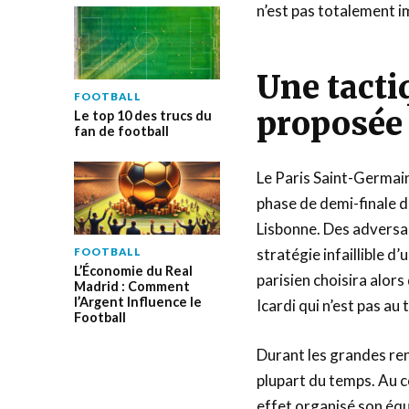
n’est pas totalement im
Une tacti
FOOTBALL
proposée
Le top 10 des trucs du
fan de football
Le Paris Saint-Germain
phase de demi-finale d
Lisbonne. Des adversai
stratégie infaillible 
FOOTBALL
L’Économie du Real
parisien choisira alors
Madrid : Comment
l’Argent Influence le
Icardi qui n’est pas au
Football
Durant les grandes re
plupart du temps. Au co
effet organisé son équ