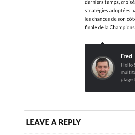
derniers temps, croisé
stratégies adoptées pa
les chances de son côt
finale de la Champi
Fred
Hello !
multitu
plage !
LEAVE A REPLY