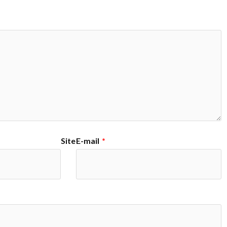
Site
E-mail
*