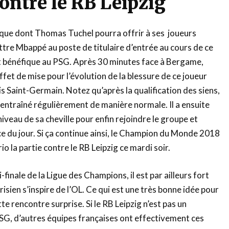
contre le RB Leipzig
ique dont Thomas Tuchel pourra offrir à ses joueurs
ettre Mbappé au poste de titulaire d’entrée au cours de ce
 bénéfique au PSG. Après 30 minutes face à Bergame,
ffet de mise pour l’évolution de la blessure de ce joueur
s Saint-Germain. Notez qu’après la qualification des siens,
t entraîné régulièrement de manière normale. Il a ensuite
iveau de sa cheville pour enfin rejoindre le groupe et
ce du jour. Si ça continue ainsi, le Champion du Monde 2018
o la partie contre le RB Leipzig ce mardi soir.
finale de la Ligue des Champions, il est par ailleurs fort
risien s’inspire de l’OL. Ce qui est une très bonne idée pour
te rencontre surprise. Si le RB Leipzig n’est pas un
SG, d’autres équipes françaises ont effectivement ces