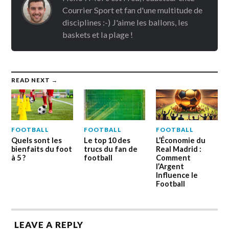
Courrier Sport et fan d'une multitude de
disciplines :-) J'aime les ballons, les
baskets et la plage !
READ NEXT →
FOOTBALL
FOOTBALL
FOOTBALL
Quels sont les
Le top 10 des
L’Économie du
bienfaits du foot
trucs du fan de
Real Madrid :
à 5 ?
football
Comment
l’Argent
Influence le
Football
LEAVE A REPLY