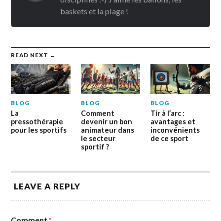
baskets et la plage !
READ NEXT →
BLOG
BLOG
BLOG
La
Comment
Tir à l’arc :
pressothérapie
devenir un bon
avantages et
pour les sportifs
animateur dans
inconvénients
le secteur
de ce sport
sportif ?
LEAVE A REPLY
Comment
*