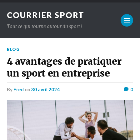
COURRIER SPORT
Tout ce qui tourne autour du sport !
BLOG
4 avantages de pratiquer
un sport en entreprise
by
Fred
on
30 avril 2024
0